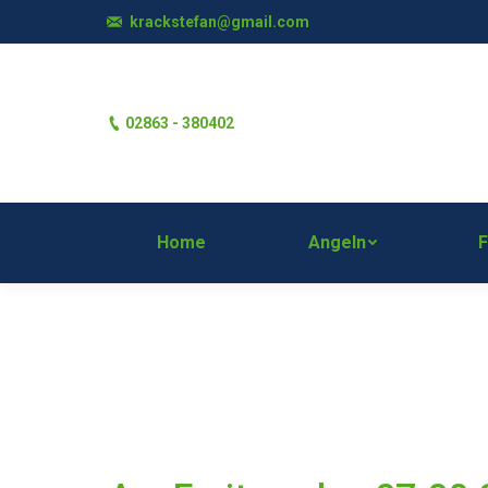
krackstefan@gmail.com
Home
Angeln
02863 - 380402
Home
Angeln
Keine EC-Kar