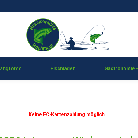
Fangfotos
Fischladen
Gastrono
Fangfotos
Fischladen
Gastronomie
tenzahlung
möglich