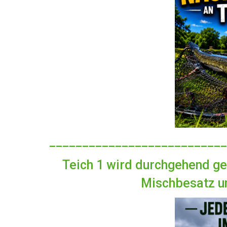
___________________________
Teich 1 wird durchgehend gek
Mischbesatz u